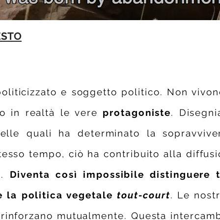
ESTO
oliticizzato e soggetto politico. Non vivo
o in realtà le vere
protagoniste
. Disegni
elle quali ha determinato la sopravvive
tesso tempo, ciò ha contribuito alla diffus
e.
Diventa così impossibile distinguere 
e la politica vegetale
tout-court
. Le nost
i rinforzano mutualmente. Questa intercambia