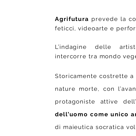
Agrifutura
prevede la co
feticci, videoarte e perf
L’indagine delle art
intercorre
tra mondo veg
Storicamente costrette a g
nature morte, con l’avan
protagoniste attive del
dell’uomo come unico an
di maieutica socratica vo